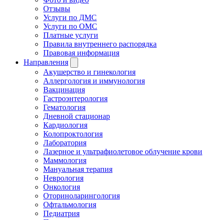
Отзывы
Услуги по ДМС
Услуги по ОМС
Платные услуги
Правила внутреннего распорядка
Правовая информация
Направления
Акушерство и гинекология
Аллергология и иммунология
Вакцинация
Гастроэнтерология
Гематология
Дневной стационар
Кардиология
Колопроктология
Лаборатория
Лазерное и ультрафиолетовое облучение крови
Маммология
Мануальная терапия
Неврология
Онкология
Оториноларингология
Офтальмология
Педиатрия