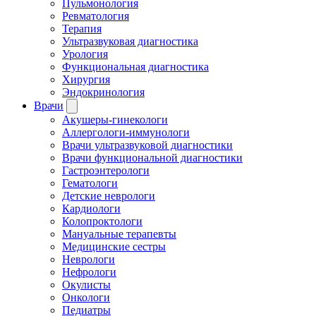
Пульмонология
Ревматология
Терапия
Ультразвуковая диагностика
Урология
Функциональная диагностика
Хирургия
Эндокринология
Врачи
Акушеры-гинекологи
Аллергологи-иммунологи
Врачи ультразвуковой диагностики
Врачи функциональной диагностики
Гастроэнтерологи
Гематологи
Детские неврологи
Кардиологи
Колопроктологи
Мануальные терапевты
Медицинские сестры
Неврологи
Нефрологи
Окулисты
Онкологи
Педиатры