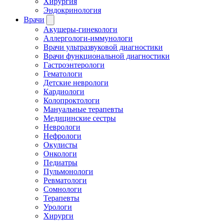
Хирургия
Эндокринология
Врачи
Акушеры-гинекологи
Аллергологи-иммунологи
Врачи ультразвуковой диагностики
Врачи функциональной диагностики
Гастроэнтерологи
Гематологи
Детские неврологи
Кардиологи
Колопроктологи
Мануальные терапевты
Медицинские сестры
Неврологи
Нефрологи
Окулисты
Онкологи
Педиатры
Пульмонологи
Ревматологи
Сомнологи
Терапевты
Урологи
Хирурги