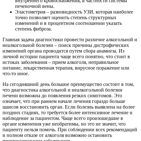
внутреннего кровоснабжения, в частности системы
печеночной вены.
Эластометрия – разновидность УЗИ, которая наиболее
точно позволяет оценить степень структурных
изменений и в процентном соотношении указать
степень фиброза.
Главная задача диагностики провести различие алкогольной и
неалкогольной болезни – поиск причины дистрофических
изменений органа проводится путем сбора анамнеза. Из
личной истории пациента чаще всего понятно, что стоит в
истоках заболевания – прием алкоголя, неправильное
питание, лекарственная терапия, вирусное поражение или
что-то иное.
На сегодняшний день большое преимущество состоит в том,
что диагностика алкогольной и неалкогольной болезни
печени возможна до появления резких симптомов. Это
означает, что при раннем начале лечения гораздо больше
шансов восстановить орган. Если болезнь выявлена на более
поздних стадиях, то требуется более интенсивное лечение и
наблюдение за пациентом. Чаще всего произошедшие в
органе изменения уже необратимы, но это не значит, что
пациенту нельзя помочь. При соблюдении всех рекомендаций
и полном отказе от алкоголя возможно остановить
прогрессирование заболевания.