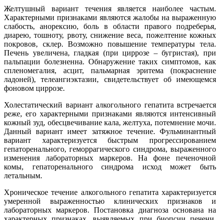
Желтушный вариант течения является наиболее частым.
Характерными признаками являются жалобы на выраженную
слабость, анорексию, боль в области правого подреберья,
диарею, тошноту, рвоту, снижение веса, пожелтение кожных
покровов, склер. Возможно повышение температуры тела.
Печень увеличена, гладкая (при циррозе – бугристая), при
пальпации болезненна. Обнаружение таких симптомов, как
спленомегалия, асцит, пальмарная эритема (покраснение
ладоней), телеангиэктазии, свидетельствует об имеющемся
фоновом циррозе.
Холестатический вариант алкогольного гепатита встречается
реже, его характерными признаками являются интенсивный
кожный зуд, обесцвечивание кала, желтуха, потемнение мочи.
Данный вариант имеет затяжное течение. Фульминантный
вариант характеризуется быстрым прогрессированием
гепаторенального, геморрагического синдрома, выраженного
изменения лабораторных маркеров. На фоне печеночной
комы, гепаторенального синдрома исход может быть
летальным.
Хроническое течение алкогольного гепатита характеризуется
умеренной выраженностью клинических признаков и
лабораторных маркеров. Постановка диагноза основана на
характерных признаках, выявляемых при биопсии печени,