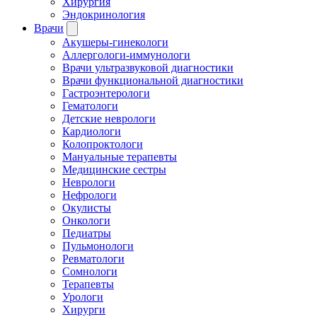
Хирургия
Эндокринология
Врачи
Акушеры-гинекологи
Аллергологи-иммунологи
Врачи ультразвуковой диагностики
Врачи функциональной диагностики
Гастроэнтерологи
Гематологи
Детские неврологи
Кардиологи
Колопроктологи
Мануальные терапевты
Медицинские сестры
Неврологи
Нефрологи
Окулисты
Онкологи
Педиатры
Пульмонологи
Ревматологи
Сомнологи
Терапевты
Урологи
Хирурги