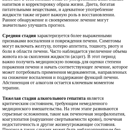
напитков и корректировку образа жизни. Диета, богатая
питательными веществами, и адекватное употребление
жидкости также играют важную роль в восстановлении.
Раннее обнаружение и своевременное лечение могут
значительно улучшить прогноз.
Средняя стадия
характеризуется более выраженными
признаками воспаления и повреждения печени. Симптомы
могут включать желтуху, потерю аппетита, тошноту, рвоту и
боли в области печени. Часто наблюдается увеличение объема
живота из-за скопления жидкости (асцит). В этот период
важно получить медицинскую помощь для оценки степени
поражения печени и начать соответствующее лечение, которое
может потребовать применения медикаментов, направленных
на снижение воспаления и поддержание функций печени.
Абстиненция от алкоголя остается ключевым моментом
терапии.
Тяжелая стадия алкогольного гепатита
является
критическим состоянием, требующим немедленного
медицинского вмешательства. На этом этапе развиваются
серьезные осложнения, такие как печеночная энцефалопатия,
коагулопатия (нарушение свертываемости крови), почечная
недостаточность и другие жизнеугрожающие состояния.
Прогноз в таких случаях может быть неблагоприятным без