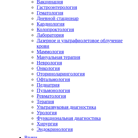
Вакцинация
Гастроэнтерология
Гематология
Дневной стационар
Кардиология
Колопроктология
Лаборатория
Лазерное и ультрафиолетовое облучение
крови
Маммология
Мануальная терапия
Неврология
Онкология
Оториноларингология
Офтальмология
Педиатрия
Пульмонология
Ревматология
Терапия
Ультразвуковая диагностика
Урология
Функциональная диагностика
Хирургия
Эндокринология
Врачи