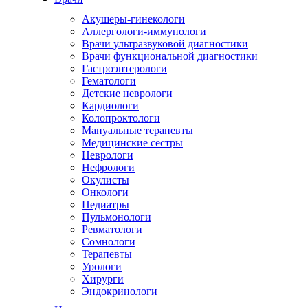
Акушеры-гинекологи
Аллергологи-иммунологи
Врачи ультразвуковой диагностики
Врачи функциональной диагностики
Гастроэнтерологи
Гематологи
Детские неврологи
Кардиологи
Колопроктологи
Мануальные терапевты
Медицинские сестры
Неврологи
Нефрологи
Окулисты
Онкологи
Педиатры
Пульмонологи
Ревматологи
Сомнологи
Терапевты
Урологи
Хирурги
Эндокринологи