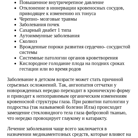
Повышенное внутричерепное давление
Отклонение в иннервации кровеносных сосудов,
приводящее к изменению их тонуса
Черепно- мозговые травмы
Заболевания почек
Сахарный диабет 1 типа
Аутоиммунные заболевания
Сколиоз
Врожденные пороки развития сердечно- сосудистой
системы
Системные патологии органов кроветворения
Кислородное голодание плода на поздних сроках
гестации или во время родов
Заболевание в детском возрасте может стать причиной
серьезных осложнений. Так, ангиопатия сетчатки у
новорожденных нередко переходит в хроническую форму
и приводит к непоправимым органическим изменениям
кровеносной структуры глаза. При развитии патологии у
подростка (так называемой болезни Илза) происходит
замещение стекловидного тела глаза фиброзной тканью,
что нередко провоцирует глаукому и катаракту.
Лечение заболевания чаще всего заключается в
назначении медикаментозных средств, которые влияют на