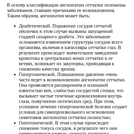
В основу классификации ангиопатии сетчатки положены
заболевания, ставшие причинами ее возникновения.
Таким образом, ангиопатия может быть:
Диабетической. Поражение сосудов сетчатой
оболочки в этом случае вызваны запущенной
стадией сахарного диабета. Это заболевание
осложняется изменением структуры сосудов всего
организма, включая и капилляры сетчатки глаз. В
результате происходит значительное замедление
кровотока в центральных венах сетчатки и ее
ветвях, возникает их закупорка, приводящая к
снижению качества зрения;
Гипертонической. Повышенное давление очень
часто ведет к возникновению ангиопатии сетчатки.
Она проявляется расширением и излишней
извитостью вен, слабостью сосудистой стенки, что
вызывает частые точечные кровоизлияния внутрь
глаза, помутнение оптических сред. При этом,
успешное лечение гипертонической болезни создает
условия для самопроизвольного исчезновения
симптомов ангиопатии сетчатки полностью;
Гипотонической. В этом случае происходит
снижение тонуса сосудов, в результате чего они
переполняются кровью, скорость кровотока