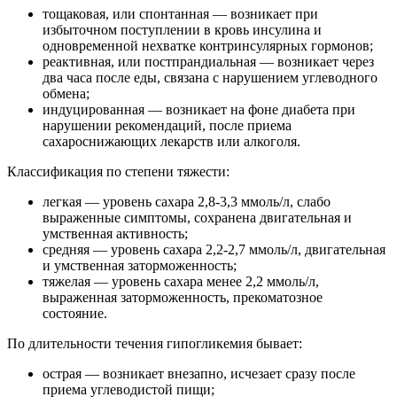
тощаковая, или спонтанная — возникает при
избыточном поступлении в кровь инсулина и
одновременной нехватке контринсулярных гормонов;
реактивная, или постпрандиальная — возникает через
два часа после еды, связана с нарушением углеводного
обмена;
индуцированная — возникает на фоне диабета при
нарушении рекомендаций, после приема
сахароснижающих лекарств или алкоголя.
Классификация по степени тяжести:
легкая — уровень сахара 2,8-3,3 ммоль/л, слабо
выраженные симптомы, сохранена двигательная и
умственная активность;
средняя — уровень сахара 2,2-2,7 ммоль/л, двигательная
и умственная заторможенность;
тяжелая — уровень сахара менее 2,2 ммоль/л,
выраженная заторможенность, прекоматозное
состояние.
По длительности течения гипогликемия бывает:
острая — возникает внезапно, исчезает сразу после
приема углеводистой пищи;