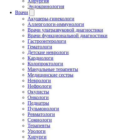
Хирургия
Эндокринология
Врачи
Акушеры-гинекологи
Аллергологи-иммунологи
Врачи ультразвуковой диагностики
Врачи функциональной диагностики
Гастроэнтерологи
Гематологи
Детские неврологи
Кардиологи
Колопроктологи
Мануальные терапевты
Медицинские сестры
Неврологи
Нефрологи
Окулисты
Онкологи
Педиатры
Пульмонологи
Ревматологи
Сомнологи
Терапевты
Урологи
Хирурги