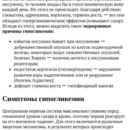
инсулина), то человек впадал бы в гипогликемическую кому
каждый день. Но этого не происходит. благодаря действию
глюкагона, адреналина, кортизола, гормона роста, ー все они
обладают гипергликемическим эффектом (повышают сахар).
Исходя из этого, можно выделить такие
эндокринные
причины гипогликемии:
избыток инсулина бывает при инсулиноме ー
доброкачественной опухоли из клеток поджелудочной
железы, некоторых видах злокачественных опухолей,
болезни Хирата ー наличии антител к инсулиновым
рецепторам;
недостаток кортизола (гипокортицизм) ー нарушение
развития коры надпочечников или ее разрушение
(болезнь Аддисона);
дефицит гормона роста ー гипофизарный нанизм.
Симптомы гипогликемии
Центральная нервная система максимально уязвима перед
снижением уровня сахара в крови, поэтому первая реагирует
на его внезапное падение. Для этого включаются различные
защитные механизмы, в результате которых происходит