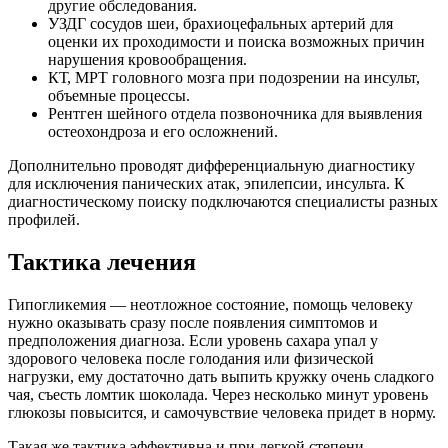
другие обследования.
УЗДГ сосудов шеи, брахиоцефальных артерий для
оценки их проходимости и поиска возможных причин
нарушения кровообращения.
КТ, МРТ головного мозга при подозрении на инсульт,
объемные процессы.
Рентген шейного отдела позвоночника для выявления
остеохондроза и его осложнений.
Дополнительно проводят дифференциальную диагностику
для исключения панических атак, эпилепсии, инсульта. К
диагностическому поиску подключаются специалисты разных
профилей.
Тактика лечения
Гипогликемия — неотложное состояние, помощь человеку
нужно оказывать сразу после появления симптомов и
предположения диагноза. Если уровень сахара упал у
здорового человека после голодания или физической
нагрузки, ему достаточно дать выпить кружку очень сладкого
чая, съесть ломтик шоколада. Через несколько минут уровень
глюкозы повысится, и самочувствие человека придет в норму.
Такая же тактика эффективна и при легкой степени