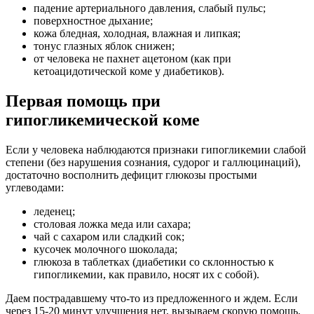
падение артериального давления, слабый пульс;
поверхностное дыхание;
кожа бледная, холодная, влажная и липкая;
тонус глазных яблок снижен;
от человека не пахнет ацетоном (как при
кетоацидотической коме у диабетиков).
Первая помощь при
гипогликемической коме
Если у человека наблюдаются признаки гипогликемии слабой
степени (без нарушения сознания, судорог и галлюцинаций),
достаточно восполнить дефицит глюкозы простыми
углеводами:
леденец;
столовая ложка меда или сахара;
чай с сахаром или сладкий сок;
кусочек молочного шоколада;
глюкоза в таблетках (диабетики со склонностью к
гипогликемии, как правило, носят их с собой).
Даем пострадавшему что-то из предложенного и ждем. Если
через 15-20 минут улучшения нет, вызываем скорую помощь.