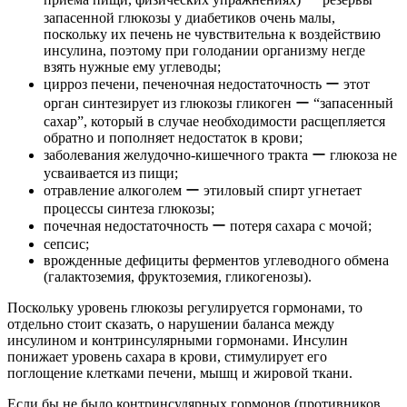
запасенной глюкозы у диабетиков очень малы,
поскольку их печень не чувствительна к воздействию
инсулина, поэтому при голодании организму негде
взять нужные ему углеводы;
цирроз печени, печеночная недостаточность ー этот
орган синтезирует из глюкозы гликоген ー “запасенный
сахар”, который в случае необходимости расщепляется
обратно и пополняет недостаток в крови;
заболевания желудочно-кишечного тракта ー глюкоза не
усваивается из пищи;
отравление алкоголем ー этиловый спирт угнетает
процессы синтеза глюкозы;
почечная недостаточность ー потеря сахара с мочой;
сепсис;
врожденные дефициты ферментов углеводного обмена
(галактоземия, фруктоземия, гликогенозы).
Поскольку уровень глюкозы регулируется гормонами, то
отдельно стоит сказать, о нарушении баланса между
инсулином и контринсулярными гормонами. Инсулин
понижает уровень сахара в крови, стимулирует его
поглощение клетками печени, мышц и жировой ткани.
Если бы не было контринсулярных гормонов (противников