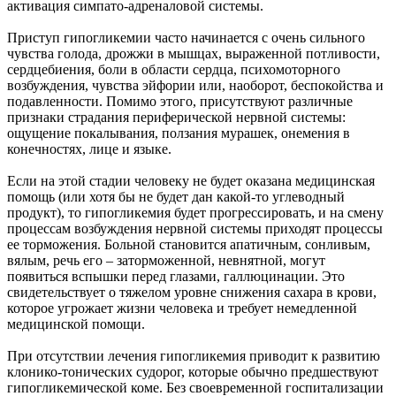
активация симпато-адреналовой системы.
Приступ гипогликемии часто начинается с очень сильного
чувства голода, дрожжи в мышцах, выраженной потливости,
сердцебиения, боли в области сердца, психомоторного
возбуждения, чувства эйфории или, наоборот, беспокойства и
подавленности. Помимо этого, присутствуют различные
признаки страдания периферической нервной системы:
ощущение покалывания, ползания мурашек, онемения в
конечностях, лице и языке.
Если на этой стадии человеку не будет оказана медицинская
помощь (или хотя бы не будет дан какой-то углеводный
продукт), то гипогликемия будет прогрессировать, и на смену
процессам возбуждения нервной системы приходят процессы
ее торможения. Больной становится апатичным, сонливым,
вялым, речь его – заторможенной, невнятной, могут
появиться вспышки перед глазами, галлюцинации. Это
свидетельствует о тяжелом уровне снижения сахара в крови,
которое угрожает жизни человека и требует немедленной
медицинской помощи.
При отсутствии лечения гипогликемия приводит к развитию
клонико-тонических судорог, которые обычно предшествуют
гипогликемической коме. Без своевременной госпитализации