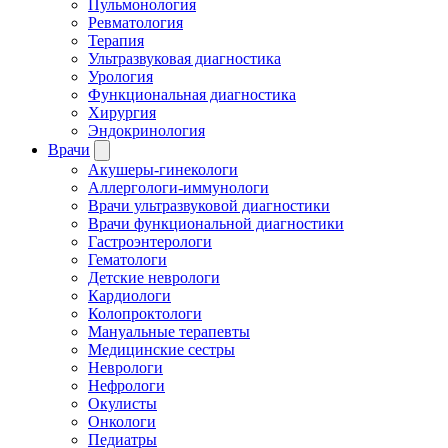
Пульмонология
Ревматология
Терапия
Ультразвуковая диагностика
Урология
Функциональная диагностика
Хирургия
Эндокринология
Врачи
Акушеры-гинекологи
Аллергологи-иммунологи
Врачи ультразвуковой диагностики
Врачи функциональной диагностики
Гастроэнтерологи
Гематологи
Детские неврологи
Кардиологи
Колопроктологи
Мануальные терапевты
Медицинские сестры
Неврологи
Нефрологи
Окулисты
Онкологи
Педиатры