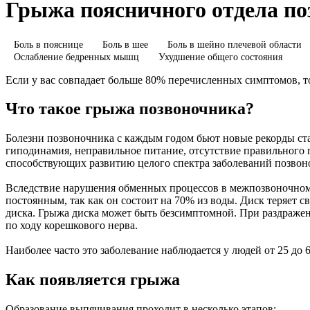
Грыжа поясничного отдела п
Боль в пояснице
Боль в шее
Боль в шейно плечевой области
Ослабление бедренных мышц
Ухудшение общего состояния
Если у вас совпадает больше 80% перечисленных симптомов, то
Что такое грыжа позвоночника?
Болезни позвоночника с каждым годом бьют новые рекорды ст
гиподинамия, неправильное питание, отсутствие правильного п
способствующих развитию целого спектра заболеваний позвоно
Вследствие нарушения обменных процессов в межпозвоночном х
постоянным, так как он состоит на 70% из воды. Диск теряет 
диска. Грыжа диска может быть безсимптомной. При раздражен
по ходу корешкового нерва.
Наиболее часто это заболевание наблюдается у людей от 25 до 6
Как появляется грыжа
Образование выпячивания проходит в несколько этапов: