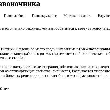
озвоночника
Головная боль
Головокружение
Метеозависимость
Нарушен
 настоятельно рекомендуем вам обратиться к врачу за консульта
атистики. Отдельное место среди них занимают
межпозвонков
ланирования рабочего ритма, подъем тяжестей, хронические заб
чного столба.
ряще наступает его дегенерация, обезвоживание, и, как следс
свои амортизирующие свойства, смещается, Разрушается фиброзно
ии болевых рецепторов вызывает боль в месте расположения и 
0 лет.