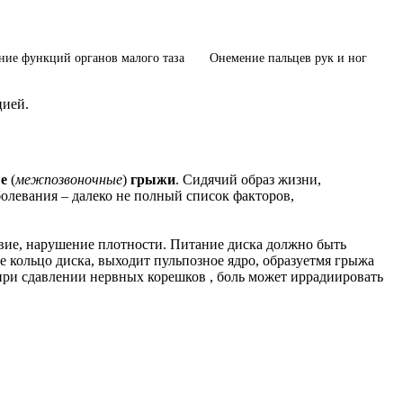
ие функций органов малого таза
Онемение пальцев рук и ног
цией.
ые
(
межпозвоночные
)
грыжи
. Сидячий образ жизни,
олевания – далеко не полный список факторов,
твие, нарушение плотности. Питание диска должно быть
е кольцо диска, выходит пульпозное ядро, образуетмя грыжа
при сдавлении нервных корешков , боль может иррадиировать