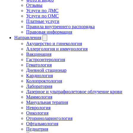
Отзывы
Услуги по ДМС
Услуги по ОМС
Платные услуги
Правила внутреннего распорядка
Правовая информация
Направления
Акушерство и гинекология
Аллергология и иммунология
Вакцинация
Гастроэнтерология
Гематология
Дневной стационар
Кардиология
Колопроктология
Лаборатория
Лазерное и ультрафиолетовое облучение крови
Маммология
Мануальная терапия
Неврология
Онкология
Оториноларингология
Офтальмология
Педиатрия