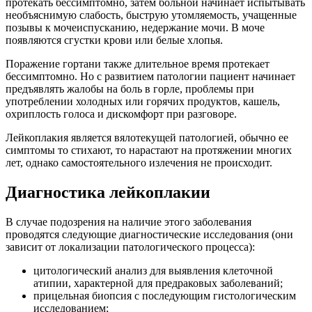
протекать бессимптомно, затем больной начинает испытывать
необъяснимую слабость, быструю утомляемость, учащенные
позывы к мочеиспусканию, недержание мочи. В моче
появляются сгустки крови или белые хлопья.
Поражение гортани также длительное время протекает
бессимптомно. Но с развитием патологии пациент начинает
предъявлять жалобы на боль в горле, проблемы при
употреблении холодных или горячих продуктов, кашель,
охриплость голоса и дискомфорт при разговоре.
Лейкоплакия является вялотекущей патологией, обычно ее
симптомы то стихают, то нарастают на протяжении многих
лет, однако самостоятельного излечения не происходит.
Диагностика лейкоплакии
В случае подозрения на наличие этого заболевания
проводятся следующие диагностические исследования (они
зависит от локализации патологического процесса):
цитологический анализ для выявления клеточной
атипии, характерной для предраковых заболеваний;
прицельная биопсия с последующим гистологическим
исследованием;