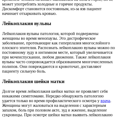
может употреблять холодные и горячие продукты.
Дискомфорт становится постоянным, из-за язв пациент
начинает отхаркивать кровью.
Лейкоплакия вульвы
Лейкоплакия вульвы патология, которой подвержены
женщины во время менопаузы. Это дистрофическое
заболевание, протекающие как гиперплазия многослойного
плоского эпителия. Распознать лейкоплакию вульвы можно по
постоянному зуду в интимном месте, который увеличивается
при мочеиспускании, любом движении. Также лейкоплакия
вульвы часто сопровождается образованием многочисленных
полипов. Они повреждаются и кровоточат, доставляют
пациенту сильную боль.
Лейкоплакия шейки матки
Долгое время лейкоплакия шейки матки не проявляет себя
никакими симптомами. Нередко обнаружить патологию
удается только во время профилактического осмотра у
врача
.
Женщины могут жаловаться на выделения с характерным
запахом, боль при половом акте, зуд и жжение, выделение
сукровицы. При осмотре шейки матки выявить лейкоплакию