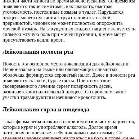
нижней части живота во время мочеиспускания. Со временем
появляются такие симптомы, как слабость, быстрая
утомляемость, постоянные позывы в туалет. Нарушается
процесс мочеиспускания: струя становится слабой,
прерывистой, человек не может полностью опорожнить
мочевой пузырь. На запущенных стадиях пациент жалуется на
сильную жгучую боль при мочеиспускании, в моче могут
присутствовать капли крови.
Лейкоплакия полости рта
Полость рта основное место локализации для лейкоплакии.
Первоначально на языке или близлежащих слизистых
оболочках формируется сероватый налет. Далее в полости рта
появляются складки, бурые пятна. При отсутствии
своевременного лечения сереет поверхность десен,
развивается воспалительный процесс. Со временем такие
участки травмируются и начинают кровоточить.
Лейкоплакия горла и пищевода
Такая форма лейкоплакии в основном возникает у пациентов,
которые курят и употребляют алкоголь. Долгое время
патология не проявляет себя никакими симптомами. Со
временем человек начинает жаловаться на боль в горле, он не