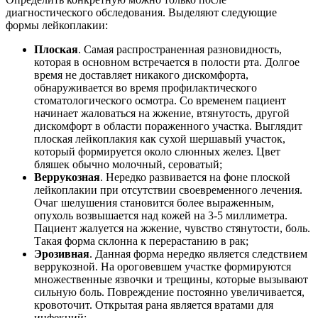
диагностического обследования. Выделяют следующие
формы лейкоплакии:
Плоская
. Самая распространенная разновидность,
которая в основном встречается в полости рта. Долгое
время не доставляет никакого дискомфорта,
обнаруживается во время профилактического
стоматологического осмотра. Со временем пациент
начинает жаловаться на жжение, втянутость, другой
дискомфорт в области пораженного участка. Выглядит
плоская лейкоплакия как сухой шершавый участок,
который формируется около слюнных желез. Цвет
бляшек обычно молочный, сероватый;
Веррукозная
. Нередко развивается на фоне плоской
лейкоплакии при отсутствии своевременного лечения.
Очаг шелушения становится более выраженным,
опухоль возвышается над кожей на 3-5 миллиметра.
Пациент жалуется на жжение, чувство стянутости, боль.
Такая форма склонна к перерастанию в рак;
Эрозивная
. Данная форма нередко является следствием
веррукозной. На ороговевшем участке формируются
множественные язвочки и трещины, которые вызывают
сильную боль. Повреждение постоянно увеличивается,
кровоточит. Открытая рана является вратами для
инфекций;