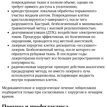
поврежденные ткани в полном объеме, однако он
требует прямого доступа к уплотнению;
криодеструкция: локальная обработка пораженного
участка жидким азотом. Поврежденные клетки
кристаллизируются («замерзают»), после чего
разрушаются. Быстрый, безболезненный и минимально
травматичный метод с высокой результативностью;
диатермокоагуляция (ДТК): воздействие электрическим
током. Процедура эффективная, но болезненная по
ощущениям, проводится под местной анестезией;
лазерная хирургия: клетки дискератоза «иссушают»
лазером. Безболезненный метод, после которого не
образуется рубцовая ткань. В последние годы
лазеротерапия получает все большее распространение и
популярность;
радиоволновая хирургия: принцип действия аналогичен
предыдущему методу, но вместо лазерного луча
используются радиоволны, испаряющие жидкость
внутри пораженных клеток.
Медикаментозное и хирургическое лечение лейкоплакии
подбирается только при согласовании с хирургом и лечащим
врачом.
Прогноз и профилактика