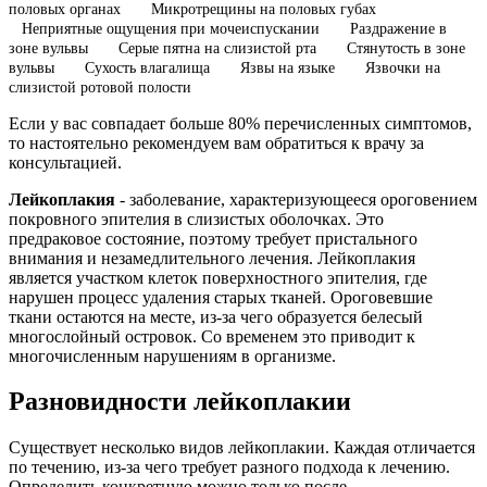
половых органах
Микротрещины на половых губах
Неприятные ощущения при мочеиспускании
Раздражение в
зоне вульвы
Серые пятна на слизистой рта
Стянутость в зоне
вульвы
Сухость влагалища
Язвы на языке
Язвочки на
слизистой ротовой полости
Если у вас совпадает больше 80% перечисленных симптомов,
то настоятельно рекомендуем вам обратиться к врачу за
консультацией.
Лейкоплакия
- заболевание, характеризующееся ороговением
покровного эпителия в слизистых оболочках. Это
предраковое состояние, поэтому требует пристального
внимания и незамедлительного лечения. Лейкоплакия
является участком клеток поверхностного эпителия, где
нарушен процесс удаления старых тканей. Ороговевшие
ткани остаются на месте, из-за чего образуется белесый
многослойный островок. Со временем это приводит к
многочисленным нарушениям в организме.
Разновидности лейкоплакии
Существует несколько видов лейкоплакии. Каждая отличается
по течению, из-за чего требует разного подхода к лечению.
Определить конкретную можно только после