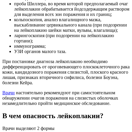
проба Шиллера, во время которой предполагаемый очаг
лейкоплакии обрабатывается йодсодержащим раствором
для выделения всех зон поражения и их границ;
кольпоскопия, анализ влагалищного мазка,
выскабливание цервикального канала (при подозрении
на лейкоплакию шейки матки, вульвы, влагалища);
ларингоскопия (при подозрении на лейкоплакию
гортани);
иммунограмма;
УЗИ органов малого таза.
При постановке диагноза лейкоплакию необходимо
дифференцировать от ороговевающего плоскоклеточного рака
кожи, кандидозного поражения слизистой, плоского красного
лишая, признаках вторичного сифилиса, болезни Боуэна,
болезни Кейра.
Врачи
настоятельно рекомендуют при самостоятельном
обнаружении очагов поражения на слизистых оболочках
незамедлительно пройти медицинское обследование.
В чем опасность лейкоплакии?
Врачи выделяют 2 формы