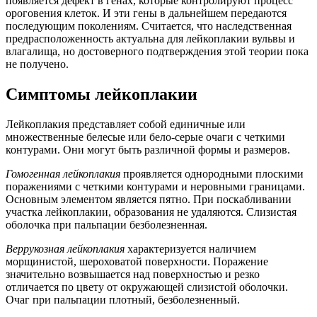
появляется дефект в генах, которые контролируют процесс
ороговения клеток. И эти гены в дальнейшем передаются
последующим поколениям. Считается, что наследственная
предрасположенность актуальна для лейкоплакии вульвы и
влагалища, но достоверного подтверждения этой теории пока
не получено.
Симптомы лейкоплакии
Лейкоплакия представляет собой единичные или
множественные белесые или бело-серые очаги с четкими
контурами. Они могут быть различной формы и размеров.
Гомогенная лейкоплакия
проявляется однородными плоскими
поражениями с четкими контурами и неровными границами.
Основным элементом является пятно. При поскабливании
участка лейкоплакии, образования не удаляются. Слизистая
оболочка при пальпации безболезненная.
Веррукозная лейкоплакия
характеризуется наличием
морщинистой, шероховатой поверхности. Поражение
значительно возвышается над поверхностью и резко
отличается по цвету от окружающей слизистой оболочки.
Очаг при пальпации плотный, безболезненный.