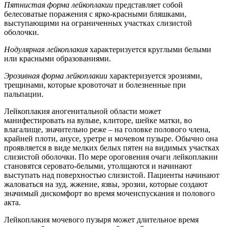
Пятнистая форма лейкоплакии
представляет собой
белесоватые поражения с ярко-красными бляшками,
выступающими на ограниченных участках слизистой
оболочки.
Нодулярная лейкоплакия
характеризуется круглыми белыми
или красными образованиями.
Эрозивная форма лейкоплакии
характеризуется эрозиями,
трещинами, которые кровоточат и болезненные при
пальпации.
Лейкоплакия аногенитальной области может
манифестировать на вульве, клиторе, шейке матки, во
влагалище, значительно реже – на головке полового члена,
крайней плоти, анусе, уретре и мочевом пузыре. Обычно она
проявляется в виде мелких белых пятен на видимых участках
слизистой оболочки. По мере ороговения очаги лейкоплакии
становятся серовато-белыми, утолщаются и начинают
выступать над поверхностью слизистой. Пациенты начинают
жаловаться на зуд, жжение, язвы, эрозии, которые создают
значимый дискомфорт во время мочеиспускания и полового
акта.
Лейкоплакия мочевого пузыря может длительное время