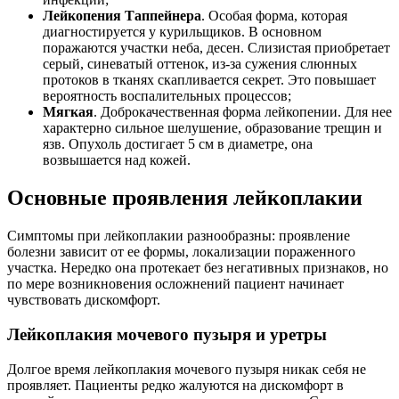
Лейкопения Таппейнера
. Особая форма, которая
диагностируется у курильщиков. В основном
поражаются участки неба, десен. Слизистая приобретает
серый, синеватый оттенок, из-за сужения слюнных
протоков в тканях скапливается секрет. Это повышает
вероятность воспалительных процессов;
Мягкая
. Доброкачественная форма лейкопении. Для нее
характерно сильное шелушение, образование трещин и
язв. Опухоль достигает 5 см в диаметре, она
возвышается над кожей.
Основные проявления лейкоплакии
Симптомы при лейкоплакии разнообразны: проявление
болезни зависит от ее формы, локализации пораженного
участка. Нередко она протекает без негативных признаков, но
по мере возникновения осложнений пациент начинает
чувствовать дискомфорт.
Лейкоплакия мочевого пузыря и уретры
Долгое время лейкоплакия мочевого пузыря никак себя не
проявляет. Пациенты редко жалуются на дискомфорт в