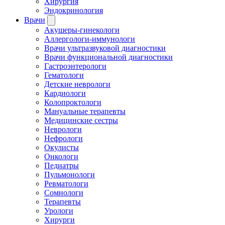
Хирургия
Эндокринология
Врачи
Акушеры-гинекологи
Аллергологи-иммунологи
Врачи ультразвуковой диагностики
Врачи функциональной диагностики
Гастроэнтерологи
Гематологи
Детские неврологи
Кардиологи
Колопроктологи
Мануальные терапевты
Медицинские сестры
Неврологи
Нефрологи
Окулисты
Онкологи
Педиатры
Пульмонологи
Ревматологи
Сомнологи
Терапевты
Урологи
Хирурги