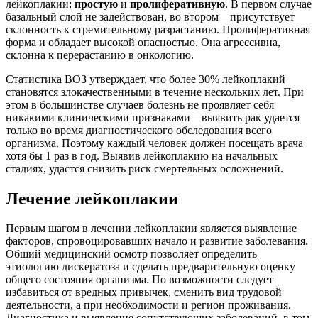
лейкоплакии:
простую
и
пролиферативную
. В первом случае
базальный слой не задействован, во втором – присутствует
склонность к стремительному разрастанию. Пролиферативная
форма и обладает высокой опасностью. Она агрессивна,
склонна к перерастанию в онкологию.
Статистика ВОЗ утверждает, что более 30% лейкоплакий
становятся злокачественными в течение нескольких лет. При
этом в большинстве случаев болезнь не проявляет себя
никакими клиническими признаками – выявить рак удается
только во время диагностического обследования всего
организма. Поэтому каждый человек должен посещать врача
хотя бы 1 раз в год. Выявив лейкоплакию на начальных
стадиях, удастся снизить риск смертельных осложнений.
Лечение лейкоплакии
Первым шагом в лечении лейкоплакии является выявление
факторов, спровоцировавших начало и развитие заболевания.
Общий медицинский осмотр позволяет определить
этиологию дискератоза и сделать предварительную оценку
общего состояния организма. По возможности следует
избавиться от вредных привычек, сменить вид трудовой
деятельности, а при необходимости и регион проживания.
Диагностика и выявление сопутствующих заболеваний, в том