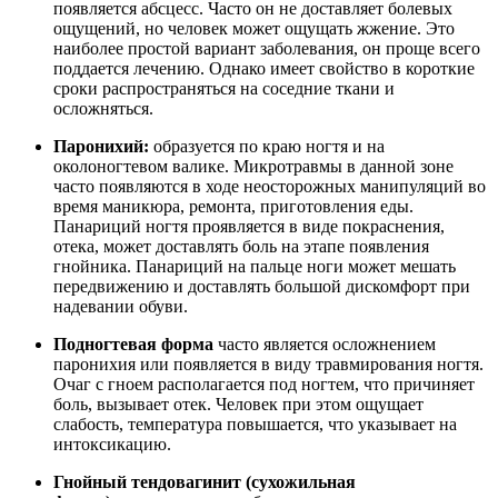
появляется абсцесс. Часто он не доставляет болевых
ощущений, но человек может ощущать жжение. Это
наиболее простой вариант заболевания, он проще всего
поддается лечению. Однако имеет свойство в короткие
сроки распространяться на соседние ткани и
осложняться.
Паронихий:
образуется по краю ногтя и на
околоногтевом валике. Микротравмы в данной зоне
часто появляются в ходе неосторожных манипуляций во
время маникюра, ремонта, приготовления еды.
Панариций ногтя проявляется в виде покраснения,
отека, может доставлять боль на этапе появления
гнойника. Панариций на пальце ноги может мешать
передвижению и доставлять большой дискомфорт при
надевании обуви.
Подногтевая форма
часто является осложнением
паронихия или появляется в виду травмирования ногтя.
Очаг с гноем располагается под ногтем, что причиняет
боль, вызывает отек. Человек при этом ощущает
слабость, температура повышается, что указывает на
интоксикацию.
Гнойный тендовагинит (сухожильная