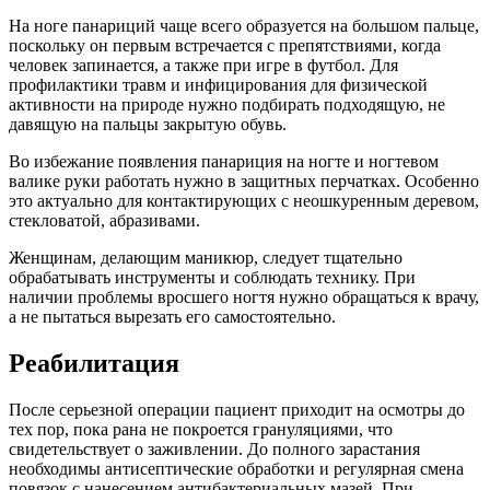
На ноге панариций чаще всего образуется на большом пальце,
поскольку он первым встречается с препятствиями, когда
человек запинается, а также при игре в футбол. Для
профилактики травм и инфицирования для физической
активности на природе нужно подбирать подходящую, не
давящую на пальцы закрытую обувь.
Во избежание появления панариция на ногте и ногтевом
валике руки работать нужно в защитных перчатках. Особенно
это актуально для контактирующих с неошкуренным деревом,
стекловатой, абразивами.
Женщинам, делающим маникюр, следует тщательно
обрабатывать инструменты и соблюдать технику. При
наличии проблемы вросшего ногтя нужно обращаться к врачу,
а не пытаться вырезать его самостоятельно.
Реабилитация
После серьезной операции пациент приходит на осмотры до
тех пор, пока рана не покроется грануляциями, что
свидетельствует о заживлении. До полного зарастания
необходимы антисептические обработки и регулярная смена
повязок с нанесением антибактериальных мазей. При