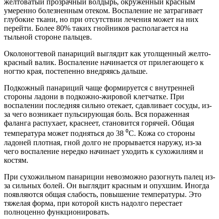
желтоватый прозрачный волдырь, окруженный красным
умеренно болезненным отеком. Воспаление не затрагивает
глубокие ткани, но при отсутствии лечения может на них
перейти. Более 80% таких гнойников располагается на
тыльной стороне пальцев.
Околоногтевой панариций выглядит как утолщенный желто-
красный валик. Воспаление начинается от прилегающего к
ногтю края, постепенно внедряясь дальше.
Подкожный панариций чаще формируется с внутренней
стороны ладони в подкожно-жировой клетчатке. При
воспалении последняя сильно отекает, сдавливает сосуды, из-
за чего возникает пульсирующая боль. Вся пораженная
фаланга распухает, краснеет, становится горячей. Общая
температура может подняться до 38 ⁰С. Кожа со стороны
ладоней плотная, гной долго не прорывается наружу, из-за
чего воспаление нередко начинает уходить к сухожилиям и
костям.
При сухожильном панариции невозможно разогнуть палец из-
за сильных болей. Он выглядит красным и опухшим. Иногда
появляются общая слабость, повышение температуры. Это
тяжелая форма, при которой кисть надолго перестает
полноценно функционировать.