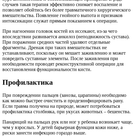
случаев такая терапия эффективно снимает воспаление и
позволяет обойтись без более травматичного хирургического
вмешательства. Появление гнойного выпота и признаков
интоксикации служат прямым показанием к операции.
При нагноении головок костей их иссекают, из-за чего
впоследствии развивается анкилоз (неподвижность сустава).
При поражении средних частей удаляют отдельные
фрагменты. Дренаж при таких вмешательствах не
устанавливают, поскольку он мешает заживлению и может
повредить суставные элементы. После заживления при
необходимости проводят реконструктивной операции для
восстановления функциональности кисти.
Профилактика
При повреждении пальцев (занозы, царапины) необходимо
как можно быстрее очистить и продезинфицировать рану.
Если травма получена на природе, может потребоваться
профилактика столбняка, при укусах животных – бешенства.
Панариций на пальцах рук или ног у ребенка возникает чаще,
чем у взрослых. У детей барьерная функция кожи ниже, а
риски занести инфекцию гораздо выше.