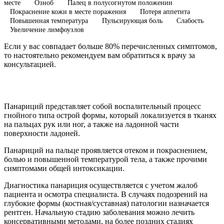
месте
Озноб
Палец в полусогнутом положении
Покраснение кожи в месте поражения
Потеря аппетита
Повышенная температура
Пульсирующая боль
Слабость
Увеличение лимфоузлов
Если у вас совпадает больше 80% перечисленных симптомов,
то настоятельно рекомендуем вам обратиться к врачу за
консультацией.
Панариций представляет собой воспалительный процесс
гнойного типа острой формы, который локализуется в тканях
на пальцах рук или ног, а также на ладонной части
поверхности ладоней.
Панариций на пальце проявляется отеком и покраснением,
болью и повышенной температурой тела, а также прочими
симптомами общей интоксикации.
Диагностика панариция осуществляется с учетом жалоб
пациента и осмотра специалиста. В случаях подозрений на
глубокие формы (костная/суставная) патологии назначается
рентген. Начальную стадию заболевания можно лечить
консервативными методами, на более поздних стадиях