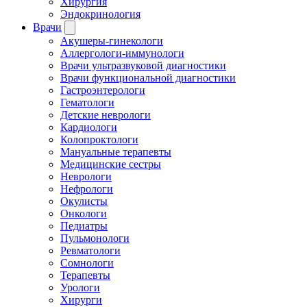
Хирургия
Эндокринология
Врачи
Акушеры-гинекологи
Аллергологи-иммунологи
Врачи ультразвуковой диагностики
Врачи функциональной диагностики
Гастроэнтерологи
Гематологи
Детские неврологи
Кардиологи
Колопроктологи
Мануальные терапевты
Медицинские сестры
Неврологи
Нефрологи
Окулисты
Онкологи
Педиатры
Пульмонологи
Ревматологи
Сомнологи
Терапевты
Урологи
Хирурги