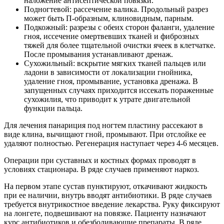
наложение антисептической повязки.
Подногтевой: рассечение валика. Продольный разрез
может быть П-образным, клиновидным, парным.
Подкожный: разрезы с обеих сторон фаланги, удаление
гноя, иссечение омертвевших тканей и фиброзных
тяжей для более тщательной очистки ячеек в клетчатке.
После промывания устанавливают дренаж.
Сухожильный: вскрытие мягких тканей пальцев или
ладони в зависимости от локализации гнойника,
удаление гноя, промывание, установка дренажа. В
запущенных случаях приходится иссекать пораженные
сухожилия, что приводит к утрате двигательной
функции пальца.
Для лечения панариция под ногтем пластину рассекают в
виде клина, вычищают гной, промывают. При отслойке ее
удаляют полностью. Регенерация наступает через 4-6 месяцев.
Операции при суставных и костных формах проводят в
условиях стационара. В ряде случаев применяют наркоз.
На первом этапе сустав пунктируют, откачивают жидкость
при ее наличии, внутрь вводят антибиотики. В ряде случаев
требуется внутрикостное введение лекарства. Руку фиксируют
на лонгете, подвешивают на повязке. Пациенту назначают
курс антибиотиков и обезболивающие препараты. В ряде