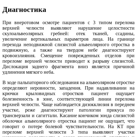
Диагностика
При внеротовом осмотре пациентов с 3 типом перелома
верхней челюсти выявляют нарушение целостности
скулоальвеолярных гребней: отек тканей, ссадины,
увеличение вертикальных параметров лица. На границе
перехода неподвижной слизистой альвеолярного отростка в
подвижную, а также на твердом небе диагностируют
кровоизлияния. Смещение поврежденных отделов при
переломе верхней челюсти приводит к разрыву слизистой.
Дислокация заднего фрагмента вниз является причиной
удлинения мягкого неба.
В ходе пальпаторного обследования на альвеолярном отростке
определяют неровности, западения. При надавливании на
крючки крыловидных отростков пациент ощущает
болезненность в зоне, соответствующей линии перелома
верхней челюсти. Чаще наблюдается дизокклюзия в переднем
участке, реже диагностируют патологии прикуса по
трансверзали и сагиттали. Касание кончиком зонда слизистой
оболочки альвеолярного отростка пациент не ощущает, что
говорит о потере болевой чувствительности. На КТ при
переломе верхней челюсти 3 типа выявляют участки