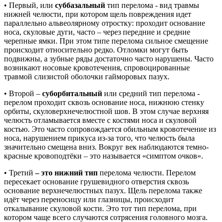
• Первый, или
суббазальный
тип перелома - вид травмы
нижней челюсти, при котором щель повреждения идет
параллельно альвеолярному отростку: проходит основание
носа, скуловые дуги, часто – через передние и средние
черепные ямки. При этом типе перелома сильное смещение
происходит относительно редко. Отломки могут быть
подвижны, а зубные ряды достаточно часто нарушены. Часто
возникают носовые кровотечения, спровоцированные
травмой слизистой оболочки гайморовых пазух.
• Второй –
суборбитальный
или средний тип перелома -
перелом проходит сквозь основание носа, нижнюю стенку
орбиты, скуловерхнечелюстной шов. В этом случае верхняя
челюсть отламывается вместе с костями носа и скуловой
костью. Это часто сопровождается обильным кровотечение из
носа, нарушением прикуса из-за того, что челюсть была
значительно смещена вниз. Вокруг век наблюдаются темно-
красные кровоподтёки – это называется «симптом очков».
• Третий
– это нижний тип
перелома челюсти. Перелом
пересекает основание грушевидного отверстия сквозь
основание верхнечелюстных пазух. Щель перелома также
идёт через переносицу или глазницы, происходит
откалывание скуловой кости. Это тот тип перелома, при
котором чаще всего случаются сотрясения головного мозга.