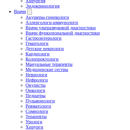
Хирургия
Эндокринология
Врачи
Акушеры-гинекологи
Аллергологи-иммунологи
Врачи ультразвуковой диагностики
Врачи функциональной диагностики
Гастроэнтерологи
Гематологи
Детские неврологи
Кардиологи
Колопроктологи
Мануальные терапевты
Медицинские сестры
Неврологи
Нефрологи
Окулисты
Онкологи
Педиатры
Пульмонологи
Ревматологи
Сомнологи
Терапевты
Урологи
Хирурги