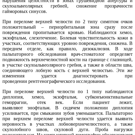
нарушения целостности в зонах грушевидной апертуры и
скулоальвеолярных гребней, снижение прозрачности
гайморовых синусов.
При переломе верхней челюсти по 2 типу симптом очков
положительный – периорбитальная зона сразу после
повреждения пропитывается кровью. Наблюдаются хемоз,
экзофтальм, слезотечение. Болевая чувствительность кожи в
участках, соответствующих уровню повреждения, снижена. В
переднем отделе, как правило, дизокклюзия. В ходе
пальпаторного обследования врач-стоматолог определяет
подвижность верхнечелюстной кости на границе с глазницей,
в участке скулоальвеолярного гребня, а также в области шва,
соединяющего лобную кость с верхней челюстью. Эти же
изменения удается диагностировать при
проведении рентгенографического исследования.
При переломе верхней челюсти по 1 типу наблюдаются
диплопия, хемоз, экзофтальм, субконъюнктивальные
геморрагии, отек век. Если пациент лежит,
выявляют энофтальм. В сидячем положении диплопия
усиливается, при смыкании зубов уменьшается. Пальпаторно
при верхнем переломе верхней челюсти удается выявить
неровность в участках лобноверхнечелюстного, а также
скулолобного швов, скуловой дуги. Проба нагрузки
положительная. На компьютерной томографии обнаруживают