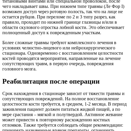
титановыми винтами или специальной проволокой, после
чего накладывает швы. При нижнем типе травмы (Ле Фор I)
возможен доступ через ротовую полость, так что на лице не
остается рубцов. При переломе по 2 и 3 типу разрез, как
правило, проходит по нижней границе глазницы и/или в
области скулового отростка лобной кости. Это обеспечивает
полноценный доступ к поврежденным участкам.
Более сложные травмы требуют комплексного лечения в
условиях челюстно-лицевого или нейрохирургического
стационара. Одновременно с восстановлением целостности
костей проводятся мероприятия, направленные на лечение
сопутствующих травм, в первую очередь, повреждения
головного мозга.
Реабилитация после операции
Срок нахождения в стационаре зависит от тяжести травмы и
сопутствующих повреждений. На полное восстановление
целостности кости требуется, в среднем, 1-2 месяца. В период
заживления пациент должен питаться жидкой пищей, а по
мере срастания – мягкой и полутвердой. Активное жевание
может привести к повторному расхождению костных
отломков. Также требуется соблюдать общие рекомендации:
принимать назначенные врачом препараты, ограничить