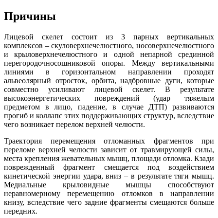
Причины
Лицевой скелет состоит из 3 парных вертикальных
комплексов – скуловерхнечелюстного, носоверхнечелюстного
и крыловерхнечелюстного и одной непарной срединной
перегородочносошниковой опоры. Между вертикальными
линиями в горизонтальном направлении проходят
альвеолярный отросток, орбита, надбровные дуги, которые
совместно усиливают лицевой скелет. В результате
высокоэнергетических повреждений (удар тяжелым
предметом в лицо, падение, в случае ДТП) развиваются
прогиб и коллапс этих поддерживающих структур, вследствие
чего возникает перелом верхней челюсти.
Траектория перемещения отломанных фрагментов при
переломе верхней челюсти зависит от травмирующей силы,
места крепления жевательных мышц, площади отломка. Кзади
поврежденный фрагмент смещается под воздействием
кинетической энергии удара, вниз – в результате тяги мышц.
Медиальные крыловидные мышцы способствуют
неравномерному перемещению отломков в направлении
книзу, вследствие чего задние фрагменты смещаются больше
передних.