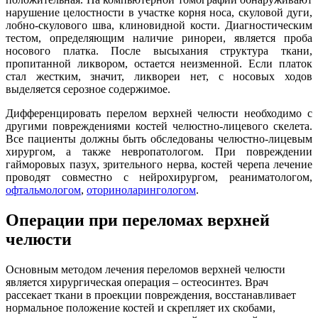
нарушение целостности в участке корня носа, скуловой дуги,
лобно-скулового шва, клиновидной кости. Диагностическим
тестом, определяющим наличие ринореи, является проба
носового платка. После высыхания структура ткани,
пропитанной ликвором, остается неизменной. Если платок
стал жестким, значит, ликвореи нет, с носовых ходов
выделяется серозное содержимое.
Дифференцировать перелом верхней челюсти необходимо с
другими повреждениями костей челюстно-лицевого скелета.
Все пациенты должны быть обследованы челюстно-лицевым
хирургом, а также невропатологом. При повреждении
гайморовых пазух, зрительного нерва, костей черепа лечение
проводят совместно с нейрохирургом, реаниматологом,
офтальмологом
,
оториноларингологом
.
Операции при переломах верхней
челюсти
Основным методом лечения переломов верхней челюсти
является хирургическая операция – остеосинтез. Врач
рассекает ткани в проекции повреждения, восстанавливает
нормальное положение костей и скрепляет их скобами,