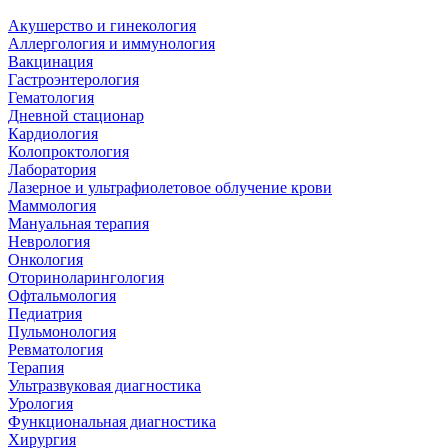
Акушерство и гинекология
Аллергология и иммунология
Вакцинация
Гастроэнтерология
Гематология
Дневной стационар
Кардиология
Колопроктология
Лаборатория
Лазерное и ультрафиолетовое облучение крови
Маммология
Мануальная терапия
Неврология
Онкология
Оториноларингология
Офтальмология
Педиатрия
Пульмонология
Ревматология
Терапия
Ультразвуковая диагностика
Урология
Функциональная диагностика
Хирургия