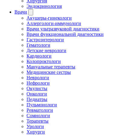
Хирургия
Эндокринология
Врачи
Акушеры-гинекологи
Аллергологи-иммунологи
Врачи ультразвуковой диагностики
Врачи функциональной диагностики
Гастроэнтерологи
Гематологи
Детские неврологи
Кардиологи
Колопроктологи
Мануальные терапевты
Медицинские сестры
Неврологи
Нефрологи
Окулисты
Онкологи
Педиатры
Пульмонологи
Ревматологи
Сомнологи
Терапевты
Урологи
Хирурги